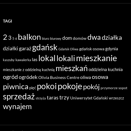
TAGI
balkon
2
dwa
działka
3
dom
domów
5
6
biuro
biurowy
gdańsk
działki
garaż
gdynia
gdańsk osowa
Gdańsk Oliwa
mieszkanie
lokal
lokali
las
kawalerka
kaszuby
mieszkań
oddzielna kuchnia
mieszkanie z oddzielną kuchnią
ogród
osowa
ogródek
oliwa
Olivia Business Centre
pokoje
pokoi
piwnica
pokój
pięć
przymorze
sopot
sprzedaż
taras
trzy
Uniwersytet Gdański
wrzeszcz
strzyża
wynajem