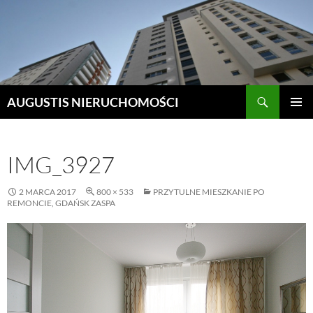
Szukaj
AUGUSTIS NIERUCHOMOŚCI
PRZEJDŹ
MENU
DO
GŁÓWN
TREŚCI
IMG_3927
2 MARCA 2017
800 × 533
PRZYTULNE MIESZKANIE PO
REMONCIE, GDAŃSK ZASPA