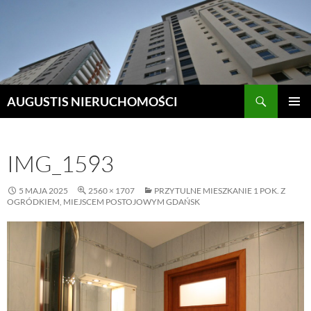
Szukaj
AUGUSTIS NIERUCHOMOŚCI
PRZEJDŹ
MENU
DO
GŁÓWN
TREŚCI
IMG_1593
5 MAJA 2025
2560 × 1707
PRZYTULNE MIESZKANIE 1 POK. Z
OGRÓDKIEM, MIEJSCEM POSTOJOWYM GDAŃSK