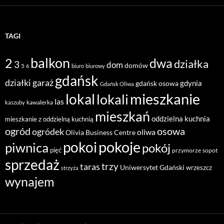
TAGI
balkon
2
dwa
działka
3
dom
domów
5
6
biuro
biurowy
gdańsk
działki
garaż
gdynia
gdańsk osowa
Gdańsk Oliwa
mieszkanie
lokal
lokali
las
kawalerka
kaszuby
mieszkań
oddzielna kuchnia
mieszkanie z oddzielną kuchnią
ogród
osowa
ogródek
oliwa
Olivia Business Centre
pokoje
pokoi
piwnica
pokój
pięć
przymorze
sopot
sprzedaż
taras
trzy
Uniwersytet Gdański
wrzeszcz
strzyża
wynajem