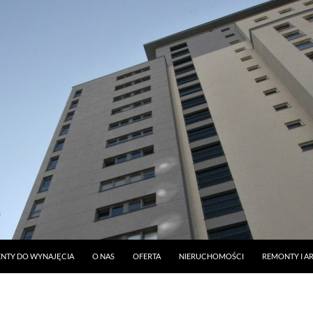
DO TREŚCI
NTY DO WYNAJĘCIA
O NAS
OFERTA
NIERUCHOMOŚCI
REMONTY I A