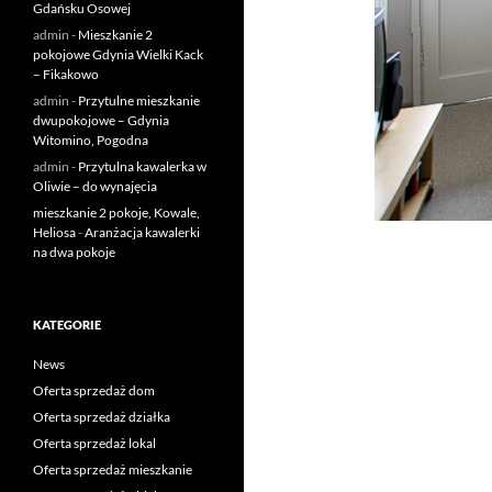
Gdańsku Osowej
admin
-
Mieszkanie 2
pokojowe Gdynia Wielki Kack
– Fikakowo
admin
-
Przytulne mieszkanie
dwupokojowe – Gdynia
Witomino, Pogodna
admin
-
Przytulna kawalerka w
Oliwie – do wynajęcia
mieszkanie 2 pokoje, Kowale,
Heliosa
-
Aranżacja kawalerki
na dwa pokoje
KATEGORIE
News
Oferta sprzedaż dom
Oferta sprzedaż działka
Oferta sprzedaż lokal
Oferta sprzedaż mieszkanie