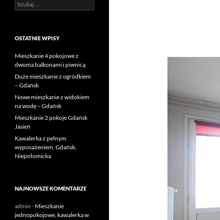
Szukaj:
OSTATNIE WPISY
Mieszkanie 4 pokojowe z
dwoma balkonami i piwnicą
Duże mieszkanie z ogródkiem
– Gdańsk
Nowe mieszkanie z widokiem
na wodę – Gdańsk
Mieszkanie 2 pokoje Gdańsk
Jasień
Kawalerka z pełnym
wyposażeniem, Gdańsk,
Niepołomicka
NAJNOWSZE KOMENTARZE
admin
-
Mieszkanie
jednopokojowe, kawalerka w