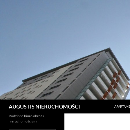
PRZEJDŹ 
Szukaj
AUGUSTIS NIERUCHOMOŚCI
APARTAME
Rodzinne biuro obrotu
nieruchomościami