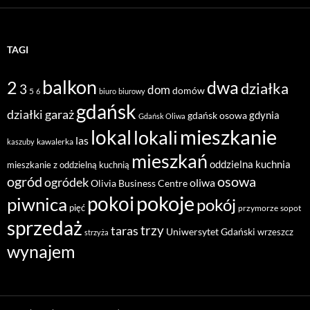
TAGI
balkon
2
dwa
działka
3
dom
domów
5
6
biuro
biurowy
gdańsk
działki
garaż
gdynia
gdańsk osowa
Gdańsk Oliwa
mieszkanie
lokal
lokali
las
kawalerka
kaszuby
mieszkań
oddzielna kuchnia
mieszkanie z oddzielną kuchnią
ogród
osowa
ogródek
oliwa
Olivia Business Centre
pokoje
pokoi
piwnica
pokój
pięć
przymorze
sopot
sprzedaż
taras
trzy
Uniwersytet Gdański
wrzeszcz
strzyża
wynajem