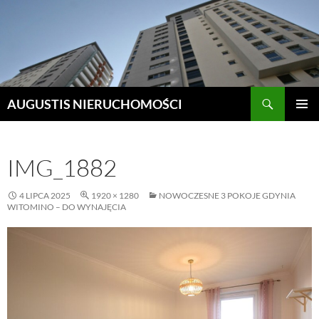
Szukaj
AUGUSTIS NIERUCHOMOŚCI
PRZEJDŹ
MENU
DO
GŁÓWN
TREŚCI
IMG_1882
4 LIPCA 2025
1920 × 1280
NOWOCZESNE 3 POKOJE GDYNIA
WITOMINO – DO WYNAJĘCIA