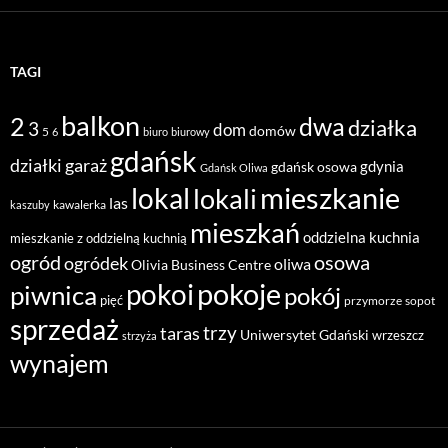
TAGI
balkon
2
dwa
działka
3
dom
domów
5
6
biuro
biurowy
gdańsk
działki
garaż
gdynia
gdańsk osowa
Gdańsk Oliwa
mieszkanie
lokal
lokali
las
kawalerka
kaszuby
mieszkań
oddzielna kuchnia
mieszkanie z oddzielną kuchnią
ogród
osowa
ogródek
oliwa
Olivia Business Centre
pokoje
pokoi
piwnica
pokój
pięć
przymorze
sopot
sprzedaż
taras
trzy
Uniwersytet Gdański
wrzeszcz
strzyża
wynajem