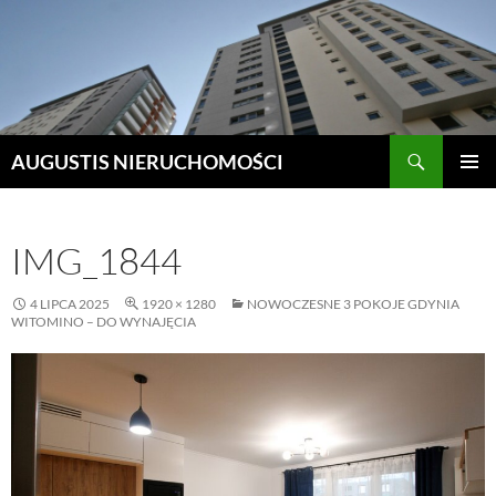
Szukaj
AUGUSTIS NIERUCHOMOŚCI
PRZEJDŹ
MENU
DO
GŁÓWN
TREŚCI
IMG_1844
4 LIPCA 2025
1920 × 1280
NOWOCZESNE 3 POKOJE GDYNIA
WITOMINO – DO WYNAJĘCIA