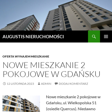
Szukaj
AUGUSTIS NIERUCHOMOŚCI
PRZEJDŹ
MENU
DO
GŁÓWN
TREŚCI
OFERTA WYNAJEM MIESZKANIE
NOWE MIESZKANIE 2
POKOJOWE W GDAŃSKU
12 LISTOPADA 2023
ADMIN
DODAJ KOMENTARZ
Nowe mieszkanie 2 pokojowe w
Gdańsku, ul. Wielkopolska 51
(osiedle Quercus). Niedawno