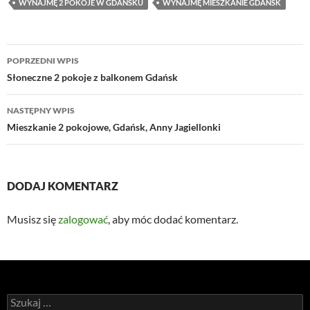
WYNAJMĘ 2 POKOJE W GDAŃSKU
WYNAJMĘ MIESZKANIE GDAŃSK
Nawigacja
POPRZEDNI WPIS
wpisu
Słoneczne 2 pokoje z balkonem Gdańsk
NASTĘPNY WPIS
Mieszkanie 2 pokojowe, Gdańsk, Anny Jagiellonki
DODAJ KOMENTARZ
Musisz się
zalogować
, aby móc dodać komentarz.
Szukaj: