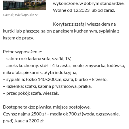
wykończone, w dobrym standardzie.
Wolne od 12.2023 lub od zaraz.
Gdańsk, Wielkopolska 51
Korytarz z szafą i wieszakiem na
kurtki lub płaszcze, salon z aneksem kuchennym, sypialnia z
kątem do pracy.
Pełne wyposażenie:
– salon: rozkładana sofa, szafki, TV,
– aneks kuchenny: stół + 4 krzesła, meble, zmywarka, lodówka,
mikrofala, piekarnik, płyta indukcyjna,
– sypialnia: łóżko 140x200cm, szafa, biurko + krzesło,
– łazienka: szafki, kabina prysznicowa, pralka,
– przedpokój: szafa, wieszak.
Dostępne także: piwnica, miejsce postojowe.
Czynsz najmu 2500 zł + media ok 700 zł (woda, ogrzewanie,
prąd), kaucja 3200 zł.