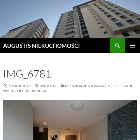
Szukaj
AUGUSTIS NIERUCHOMOŚCI
PRZEJDŹ
MENU
DO
GŁÓWN
TREŚCI
IMG_6781
5 MAJA 2016
800 × 533
MIESZKANIE NA WAKACJE, DELEGACJE,
WYPAD DO TRÓJMIASTA