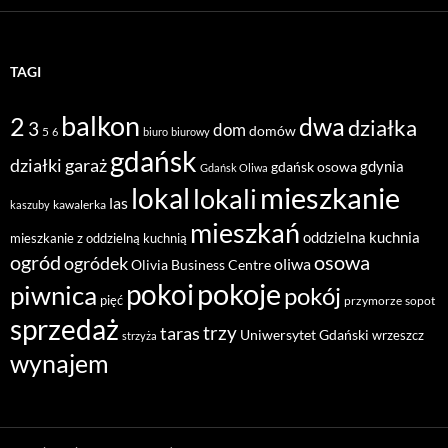
TAGI
balkon
2
dwa
działka
3
dom
domów
5
6
biuro
biurowy
gdańsk
działki
garaż
gdynia
gdańsk osowa
Gdańsk Oliwa
mieszkanie
lokal
lokali
las
kawalerka
kaszuby
mieszkań
oddzielna kuchnia
mieszkanie z oddzielną kuchnią
ogród
osowa
ogródek
oliwa
Olivia Business Centre
pokoje
pokoi
piwnica
pokój
pięć
przymorze
sopot
sprzedaż
taras
trzy
Uniwersytet Gdański
wrzeszcz
strzyża
wynajem