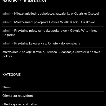
NAJNOWSZE KOMENTARZE
admin
-
Mieszkanie jednopokojowe, kawalerka w Gdańsku Osowej
admin
-
Mieszkanie 2 pokojowe Gdynia Wielki Kack – Fikakowo
admin
-
Przytulne mieszkanie dwupokojowe – Gdynia Witomino,
Pogodna
admin
-
Przytulna kawalerka w Oliwie – do wynajęcia
mieszkanie 2 pokoje, Kowale, Heliosa
-
Aranżacja kawalerki na dwa
pokoje
KATEGORIE
News
Oferta sprzedaż dom
Oferta sprzedaż działka