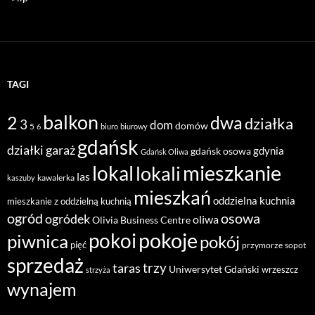
TAGI
balkon
2
dwa
działka
3
dom
domów
5
6
biuro
biurowy
gdańsk
działki
garaż
gdynia
gdańsk osowa
Gdańsk Oliwa
mieszkanie
lokal
lokali
las
kawalerka
kaszuby
mieszkań
oddzielna kuchnia
mieszkanie z oddzielną kuchnią
ogród
osowa
ogródek
oliwa
Olivia Business Centre
pokoje
pokoi
piwnica
pokój
pięć
przymorze
sopot
sprzedaż
taras
trzy
Uniwersytet Gdański
wrzeszcz
strzyża
wynajem