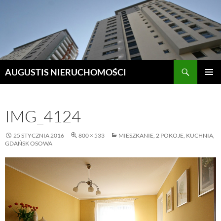
Szukaj
AUGUSTIS NIERUCHOMOŚCI
PRZEJDŹ
MENU
DO
GŁÓWN
TREŚCI
IMG_4124
25 STYCZNIA 2016
800 × 533
MIESZKANIE, 2 POKOJE, KUCHNIA,
GDAŃSK OSOWA