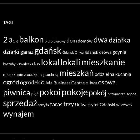
TAGI
balkon
2
dwa
działka
3
dom
domów
5
6
biuro
biurowy
gdańsk
działki
garaż
gdynia
gdańsk osowa
Gdańsk Oliwa
mieszkanie
lokal
lokali
las
kawalerka
kaszuby
mieszkań
oddzielna kuchnia
mieszkanie z oddzielną kuchnią
ogród
osowa
ogródek
oliwa
Olivia Business Centre
pokoje
pokoi
piwnica
pokój
pięć
przymorze
sopot
sprzedaż
taras
trzy
Uniwersytet Gdański
wrzeszcz
strzyża
wynajem