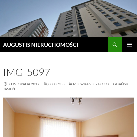
Szukaj
AUGUSTIS NIERUCHOMOŚCI
PRZEJDŹ
MENU
DO
GŁÓWN
TREŚCI
IMG_5097
7 LISTOPADA 2017
800 × 533
MIESZKANIE 2 POKOJE GDAŃSK
JASIEŃ