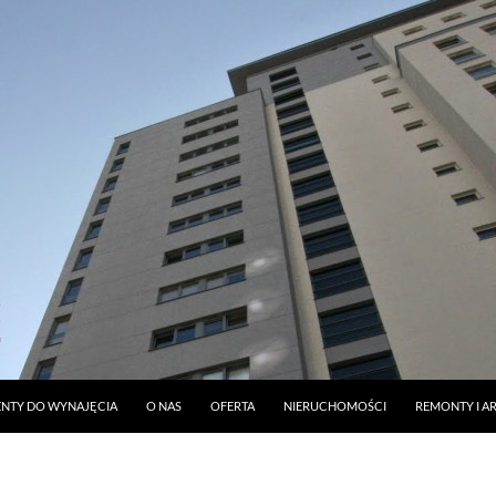
DO TREŚCI
NTY DO WYNAJĘCIA
O NAS
OFERTA
NIERUCHOMOŚCI
REMONTY I A