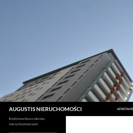
PRZEJDŹ 
Szukaj
AUGUSTIS NIERUCHOMOŚCI
APARTAME
Rodzinne biuro obrotu
nieruchomościami