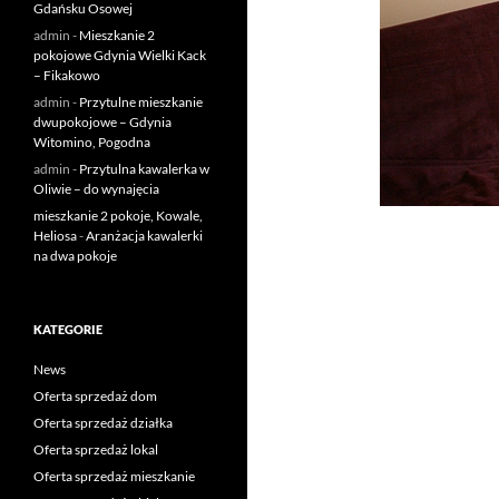
Gdańsku Osowej
admin
-
Mieszkanie 2
pokojowe Gdynia Wielki Kack
– Fikakowo
admin
-
Przytulne mieszkanie
dwupokojowe – Gdynia
Witomino, Pogodna
admin
-
Przytulna kawalerka w
Oliwie – do wynajęcia
mieszkanie 2 pokoje, Kowale,
Heliosa
-
Aranżacja kawalerki
na dwa pokoje
KATEGORIE
News
Oferta sprzedaż dom
Oferta sprzedaż działka
Oferta sprzedaż lokal
Oferta sprzedaż mieszkanie