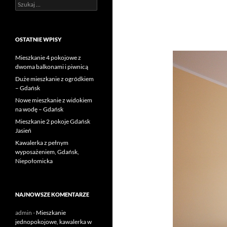
Szukaj:
OSTATNIE WPISY
Mieszkanie 4 pokojowe z
dwoma balkonami i piwnicą
Duże mieszkanie z ogródkiem
– Gdańsk
Nowe mieszkanie z widokiem
na wodę – Gdańsk
Mieszkanie 2 pokoje Gdańsk
Jasień
Kawalerka z pełnym
wyposażeniem, Gdańsk,
Niepołomicka
NAJNOWSZE KOMENTARZE
admin
-
Mieszkanie
jednopokojowe, kawalerka w