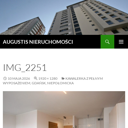
Szukaj
AUGUSTIS NIERUCHOMOŚCI
PRZEJDŹ
MENU
DO
GŁÓWN
TREŚCI
IMG_2251
10 MAJA 2026
1920 × 1280
KAWALERKA Z PEŁNYM
WYPOSAŻENIEM, GDAŃSK, NIEPOŁOMICKA