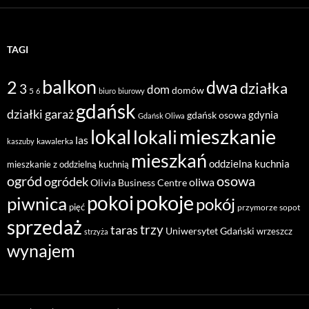
TAGI
balkon
2
dwa
działka
3
dom
domów
5
6
biuro
biurowy
gdańsk
działki
garaż
gdynia
gdańsk osowa
Gdańsk Oliwa
mieszkanie
lokal
lokali
las
kawalerka
kaszuby
mieszkań
oddzielna kuchnia
mieszkanie z oddzielną kuchnią
ogród
osowa
ogródek
oliwa
Olivia Business Centre
pokoje
pokoi
piwnica
pokój
pięć
przymorze
sopot
sprzedaż
taras
trzy
Uniwersytet Gdański
wrzeszcz
strzyża
wynajem