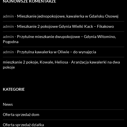
NAJNOWSZE KOMENTARZE
admin
-
Mieszkanie jednopokojowe, kawalerka w Gdańsku Osowej
admin
-
Mieszkanie 2 pokojowe Gdynia Wielki Kack – Fikakowo
admin
-
Przytulne mieszkanie dwupokojowe – Gdynia Witomino,
Pogodna
admin
-
Przytulna kawalerka w Oliwie – do wynajęcia
mieszkanie 2 pokoje, Kowale, Heliosa
-
Aranżacja kawalerki na dwa
pokoje
KATEGORIE
News
Oferta sprzedaż dom
Oferta sprzedaż działka