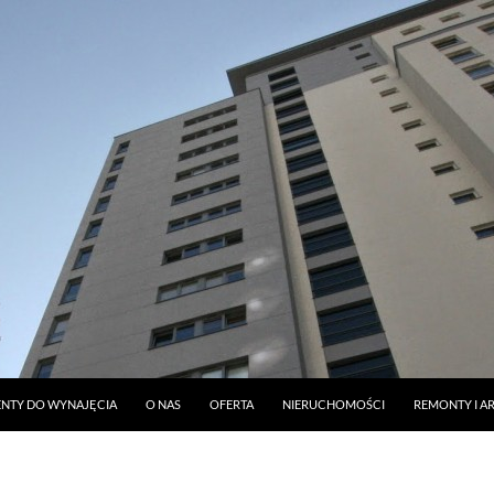
DO TREŚCI
NTY DO WYNAJĘCIA
O NAS
OFERTA
NIERUCHOMOŚCI
REMONTY I A