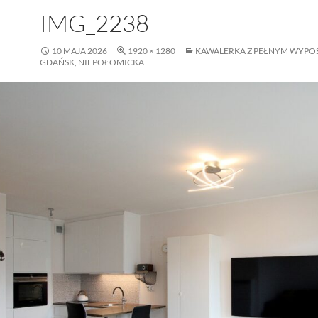
IMG_2238
10 MAJA 2026
1920 × 1280
KAWALERKA Z PEŁNYM WYPO
GDAŃSK, NIEPOŁOMICKA