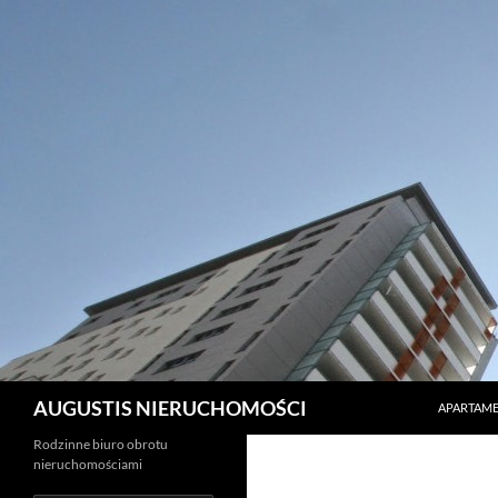
PRZEJDŹ 
Szukaj
AUGUSTIS NIERUCHOMOŚCI
APARTAME
Rodzinne biuro obrotu
nieruchomościami