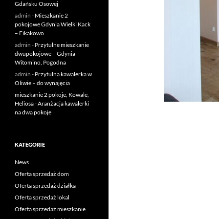
Gdańsku Osowej
admin
-
Mieszkanie 2
pokojowe Gdynia Wielki Kack
– Fikakowo
admin
-
Przytulne mieszkanie
dwupokojowe – Gdynia
Witomino, Pogodna
admin
-
Przytulna kawalerka w
Oliwie – do wynajęcia
mieszkanie 2 pokoje, Kowale,
Heliosa
-
Aranżacja kawalerki
na dwa pokoje
KATEGORIE
News
Oferta sprzedaż dom
Oferta sprzedaż działka
Oferta sprzedaż lokal
Oferta sprzedaż mieszkanie