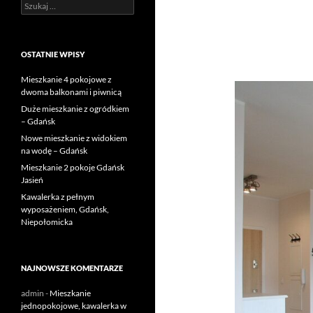
Szukaj:
OSTATNIE WPISY
Mieszkanie 4 pokojowe z
dwoma balkonami i piwnicą
Duże mieszkanie z ogródkiem
– Gdańsk
Nowe mieszkanie z widokiem
na wodę – Gdańsk
Mieszkanie 2 pokoje Gdańsk
Jasień
Kawalerka z pełnym
wyposażeniem, Gdańsk,
Niepołomicka
NAJNOWSZE KOMENTARZE
admin
-
Mieszkanie
jednopokojowe, kawalerka w