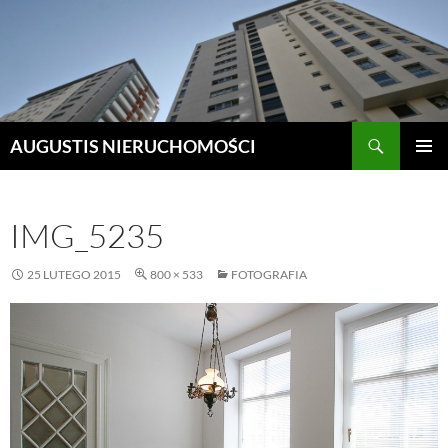
Szukaj
AUGUSTIS NIERUCHOMOŚCI
PRZEJDŹ
MENU
DO
GŁÓWN
TREŚCI
IMG_5235
25 LUTEGO 2015
800 × 533
FOTOGRAFIA