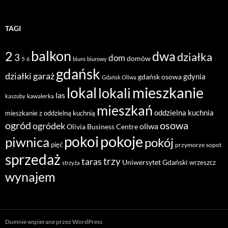
TAGI
balkon
2
dwa
działka
3
dom
domów
5
6
biuro
biurowy
gdańsk
działki
garaż
gdynia
gdańsk osowa
Gdańsk Oliwa
mieszkanie
lokal
lokali
las
kawalerka
kaszuby
mieszkań
oddzielna kuchnia
mieszkanie z oddzielną kuchnią
ogród
osowa
ogródek
oliwa
Olivia Business Centre
pokoje
pokoi
piwnica
pokój
pięć
przymorze
sopot
sprzedaż
taras
trzy
Uniwersytet Gdański
wrzeszcz
strzyża
wynajem
Dumnie wspierane przez WordPress