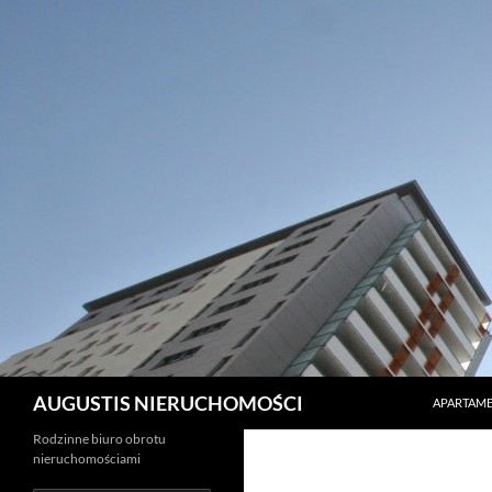
PRZEJDŹ 
Szukaj
AUGUSTIS NIERUCHOMOŚCI
APARTAME
Rodzinne biuro obrotu
nieruchomościami