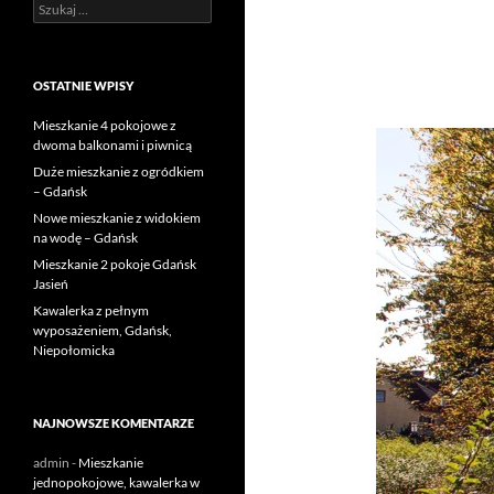
Szukaj:
OSTATNIE WPISY
Mieszkanie 4 pokojowe z
dwoma balkonami i piwnicą
Duże mieszkanie z ogródkiem
– Gdańsk
Nowe mieszkanie z widokiem
na wodę – Gdańsk
Mieszkanie 2 pokoje Gdańsk
Jasień
Kawalerka z pełnym
wyposażeniem, Gdańsk,
Niepołomicka
NAJNOWSZE KOMENTARZE
admin
-
Mieszkanie
jednopokojowe, kawalerka w