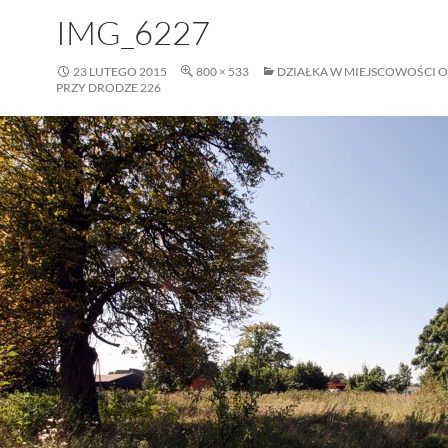
IMG_6227
23 LUTEGO 2015
800 × 533
DZIAŁKA W MIEJSCOWOŚCI 
PRZY DRODZE 226