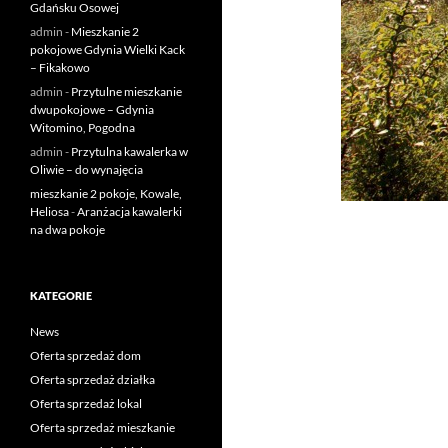
Gdańsku Osowej
admin
-
Mieszkanie 2
pokojowe Gdynia Wielki Kack
– Fikakowo
admin
-
Przytulne mieszkanie
dwupokojowe – Gdynia
Witomino, Pogodna
admin
-
Przytulna kawalerka w
Oliwie – do wynajęcia
mieszkanie 2 pokoje, Kowale,
Heliosa
-
Aranżacja kawalerki
na dwa pokoje
KATEGORIE
News
Oferta sprzedaż dom
Oferta sprzedaż działka
Oferta sprzedaż lokal
Oferta sprzedaż mieszkanie