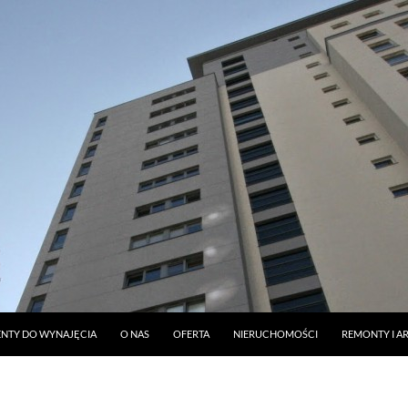
DO TREŚCI
NTY DO WYNAJĘCIA
O NAS
OFERTA
NIERUCHOMOŚCI
REMONTY I A