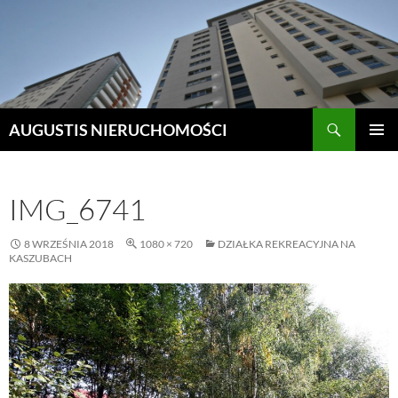
Szukaj
AUGUSTIS NIERUCHOMOŚCI
PRZEJDŹ
MENU
DO
GŁÓWN
TREŚCI
IMG_6741
8 WRZEŚNIA 2018
1080 × 720
DZIAŁKA REKREACYJNA NA
KASZUBACH