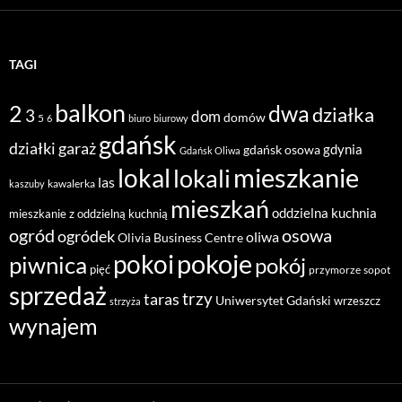
TAGI
balkon
2
dwa
działka
3
dom
domów
5
6
biuro
biurowy
gdańsk
działki
garaż
gdynia
gdańsk osowa
Gdańsk Oliwa
mieszkanie
lokal
lokali
las
kawalerka
kaszuby
mieszkań
oddzielna kuchnia
mieszkanie z oddzielną kuchnią
ogród
osowa
ogródek
oliwa
Olivia Business Centre
pokoje
pokoi
piwnica
pokój
pięć
przymorze
sopot
sprzedaż
taras
trzy
Uniwersytet Gdański
wrzeszcz
strzyża
wynajem