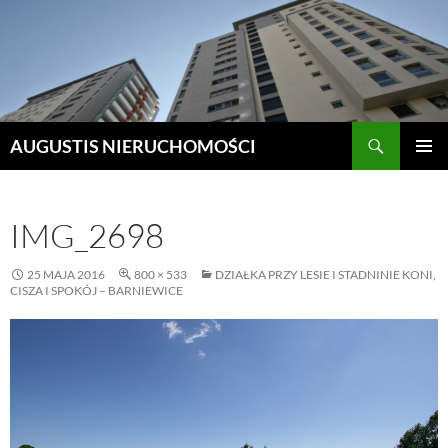
Szukaj
AUGUSTIS NIERUCHOMOŚCI
PRZEJDŹ
MENU
DO
GŁÓWN
TREŚCI
IMG_2698
25 MAJA 2016
800 × 533
DZIAŁKA PRZY LESIE I STADNINIE KONI,
CISZA I SPOKÓJ – BARNIEWICE