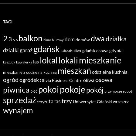
TAGI
balkon
2
dwa
działka
3
dom
domów
5
6
biuro
biurowy
gdańsk
działki
garaż
gdynia
gdańsk osowa
Gdańsk Oliwa
mieszkanie
lokal
lokali
las
kawalerka
kaszuby
mieszkań
oddzielna kuchnia
mieszkanie z oddzielną kuchnią
ogród
osowa
ogródek
oliwa
Olivia Business Centre
pokoje
pokoi
piwnica
pokój
pięć
przymorze
sopot
sprzedaż
taras
trzy
Uniwersytet Gdański
wrzeszcz
strzyża
wynajem