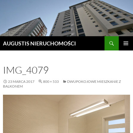
Szukaj
AUGUSTIS NIERUCHOMOŚCI
PRZEJDŹ
MENU
DO
GŁÓWN
TREŚCI
IMG_4079
23 MARCA 2017
800 × 533
DWUPOKOJOWE MIESZKANIE Z
BALKONEM