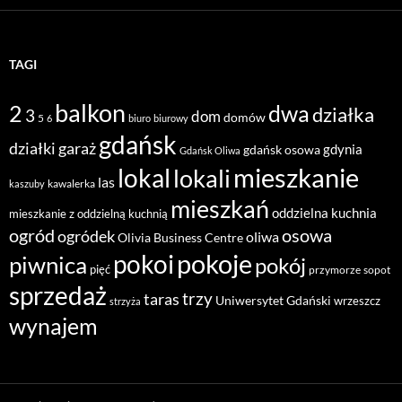
TAGI
balkon
2
dwa
działka
3
dom
domów
5
6
biuro
biurowy
gdańsk
działki
garaż
gdynia
gdańsk osowa
Gdańsk Oliwa
mieszkanie
lokal
lokali
las
kawalerka
kaszuby
mieszkań
oddzielna kuchnia
mieszkanie z oddzielną kuchnią
ogród
osowa
ogródek
oliwa
Olivia Business Centre
pokoje
pokoi
piwnica
pokój
pięć
przymorze
sopot
sprzedaż
taras
trzy
Uniwersytet Gdański
wrzeszcz
strzyża
wynajem