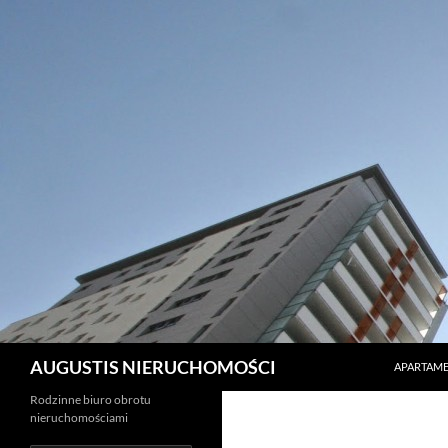
PRZEJDŹ 
Szukaj
AUGUSTIS NIERUCHOMOŚCI
APARTAME
Rodzinne biuro obrotu
nieruchomościami