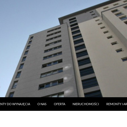
DO TREŚCI
NTY DO WYNAJĘCIA
O NAS
OFERTA
NIERUCHOMOŚCI
REMONTY I A