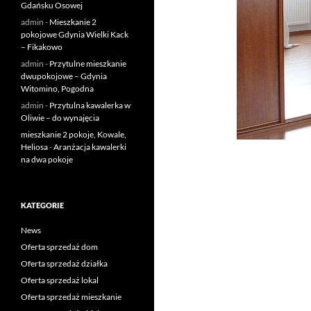
Gdańsku Osowej
admin
-
Mieszkanie 2
pokojowe Gdynia Wielki Kack
– Fikakowo
admin
-
Przytulne mieszkanie
dwupokojowe – Gdynia
Witomino, Pogodna
admin
-
Przytulna kawalerka w
Oliwie – do wynajęcia
mieszkanie 2 pokoje, Kowale,
Heliosa
-
Aranżacja kawalerki
na dwa pokoje
KATEGORIE
News
Oferta sprzedaż dom
Oferta sprzedaż działka
Oferta sprzedaż lokal
Oferta sprzedaż mieszkanie