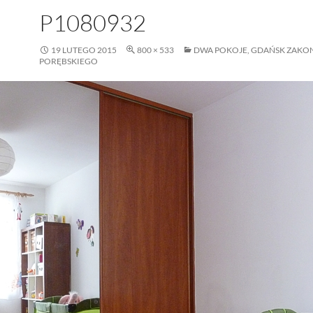
P1080932
19 LUTEGO 2015
800 × 533
DWA POKOJE, GDAŃSK ZAKO
PORĘBSKIEGO