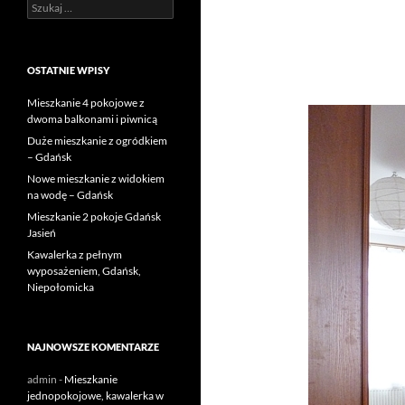
Szukaj:
OSTATNIE WPISY
Mieszkanie 4 pokojowe z
dwoma balkonami i piwnicą
Duże mieszkanie z ogródkiem
– Gdańsk
Nowe mieszkanie z widokiem
na wodę – Gdańsk
Mieszkanie 2 pokoje Gdańsk
Jasień
Kawalerka z pełnym
wyposażeniem, Gdańsk,
Niepołomicka
NAJNOWSZE KOMENTARZE
admin
-
Mieszkanie
jednopokojowe, kawalerka w