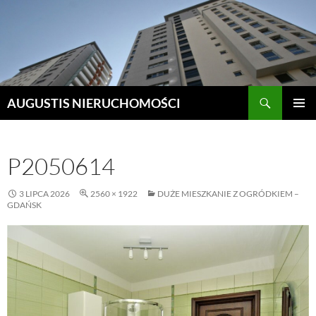
Szukaj
AUGUSTIS NIERUCHOMOŚCI
PRZEJDŹ
MENU
DO
GŁÓWN
TREŚCI
P2050614
3 LIPCA 2026
2560 × 1922
DUŻE MIESZKANIE Z OGRÓDKIEM –
GDAŃSK