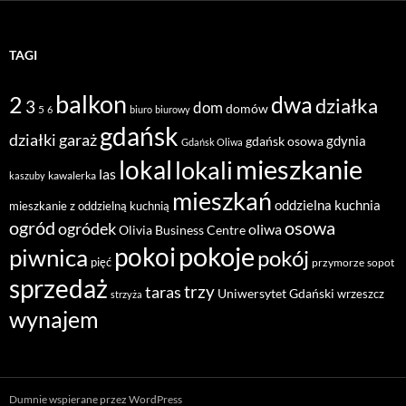
TAGI
balkon
2
dwa
działka
3
dom
domów
5
6
biuro
biurowy
gdańsk
działki
garaż
gdynia
gdańsk osowa
Gdańsk Oliwa
mieszkanie
lokal
lokali
las
kawalerka
kaszuby
mieszkań
oddzielna kuchnia
mieszkanie z oddzielną kuchnią
ogród
osowa
ogródek
oliwa
Olivia Business Centre
pokoje
pokoi
piwnica
pokój
pięć
przymorze
sopot
sprzedaż
taras
trzy
Uniwersytet Gdański
wrzeszcz
strzyża
wynajem
Dumnie wspierane przez WordPress