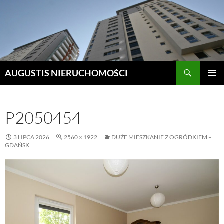
Szukaj
AUGUSTIS NIERUCHOMOŚCI
PRZEJDŹ
MENU
DO
GŁÓWN
TREŚCI
P2050454
3 LIPCA 2026
2560 × 1922
DUŻE MIESZKANIE Z OGRÓDKIEM –
GDAŃSK