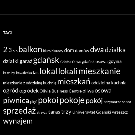
TAGI
balkon
2
dwa
działka
3
dom
domów
5
6
biuro
biurowy
gdańsk
działki
garaż
gdynia
gdańsk osowa
Gdańsk Oliwa
mieszkanie
lokal
lokali
las
kawalerka
kaszuby
mieszkań
oddzielna kuchnia
mieszkanie z oddzielną kuchnią
ogród
osowa
ogródek
oliwa
Olivia Business Centre
pokoje
pokoi
piwnica
pokój
pięć
przymorze
sopot
sprzedaż
taras
trzy
Uniwersytet Gdański
wrzeszcz
strzyża
wynajem