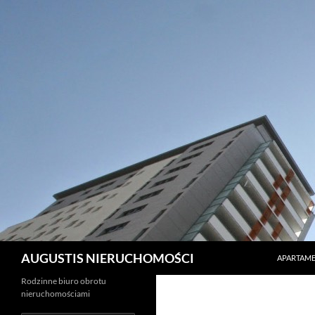
PRZEJDŹ 
Szukaj
AUGUSTIS NIERUCHOMOŚCI
APARTAME
Rodzinne biuro obrotu
nieruchomościami