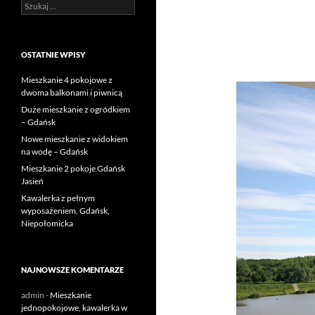
Szukaj:
OSTATNIE WPISY
Mieszkanie 4 pokojowe z
dwoma balkonami i piwnicą
Duże mieszkanie z ogródkiem
– Gdańsk
Nowe mieszkanie z widokiem
na wodę – Gdańsk
Mieszkanie 2 pokoje Gdańsk
Jasień
Kawalerka z pełnym
wyposażeniem, Gdańsk,
Niepołomicka
NAJNOWSZE KOMENTARZE
admin
-
Mieszkanie
jednopokojowe, kawalerka w