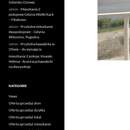
Gdańsku Osowej
admin
-
Mieszkanie 2
pokojowe Gdynia Wielki Kack
– Fikakowo
admin
-
Przytulne mieszkanie
dwupokojowe – Gdynia
Witomino, Pogodna
admin
-
Przytulna kawalerka w
Oliwie – do wynajęcia
mieszkanie 2 pokoje, Kowale,
Heliosa
-
Aranżacja kawalerki
na dwa pokoje
KATEGORIE
News
Oferta sprzedaż dom
Oferta sprzedaż działka
Oferta sprzedaż lokal
Oferta sprzedaż mieszkanie