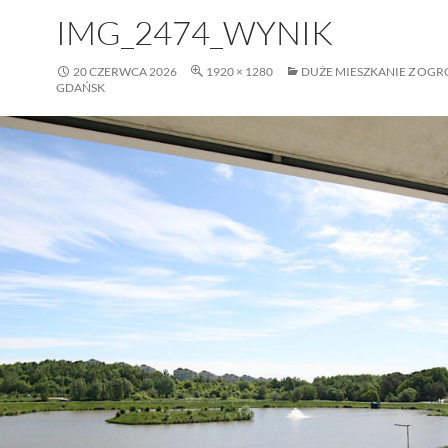
IMG_2474_WYNIK
20 CZERWCA 2026
1920 × 1280
DUŻE MIESZKANIE Z OGR
GDAŃSK