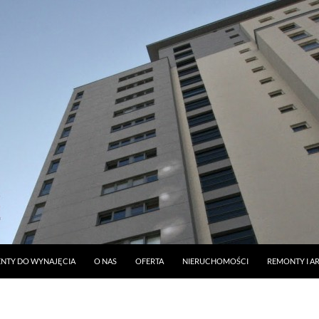
DO TREŚCI
NTY DO WYNAJĘCIA
O NAS
OFERTA
NIERUCHOMOŚCI
REMONTY I A