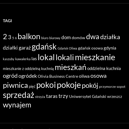
TAGI
balkon
2
dwa
działka
3
dom
domów
5
6
biuro
biurowy
gdańsk
działki
garaż
gdynia
gdańsk osowa
Gdańsk Oliwa
mieszkanie
lokal
lokali
las
kawalerka
kaszuby
mieszkań
oddzielna kuchnia
mieszkanie z oddzielną kuchnią
ogród
osowa
ogródek
oliwa
Olivia Business Centre
pokoje
pokoi
piwnica
pokój
pięć
przymorze
sopot
sprzedaż
taras
trzy
Uniwersytet Gdański
wrzeszcz
strzyża
wynajem