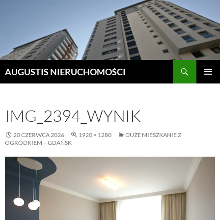
Szukaj
AUGUSTIS NIERUCHOMOŚCI
PRZEJDŹ
MENU
DO
GŁÓWN
TREŚCI
IMG_2394_WYNIK
20 CZERWCA 2026
1920 × 1280
DUŻE MIESZKANIE Z
OGRÓDKIEM – GDAŃSK