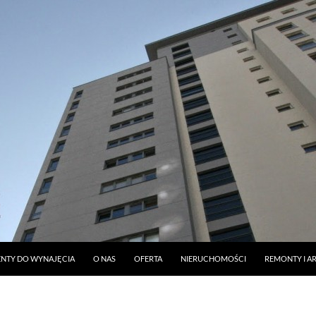
DO TREŚCI
NTY DO WYNAJĘCIA
O NAS
OFERTA
NIERUCHOMOŚCI
REMONTY I A