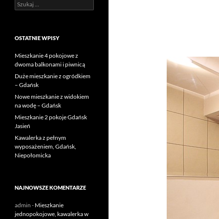
Szukaj:
OSTATNIE WPISY
Mieszkanie 4 pokojowe z
dwoma balkonami i piwnicą
Duże mieszkanie z ogródkiem
– Gdańsk
Nowe mieszkanie z widokiem
na wodę – Gdańsk
Mieszkanie 2 pokoje Gdańsk
Jasień
Kawalerka z pełnym
wyposażeniem, Gdańsk,
Niepołomicka
NAJNOWSZE KOMENTARZE
admin
-
Mieszkanie
jednopokojowe, kawalerka w