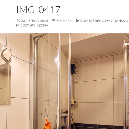
IMG_0417
23 LUTEGO 2015
800 × 533
DOM SZEREGOWY GDAŃSK O
MIĘDZYGWIEZDNA