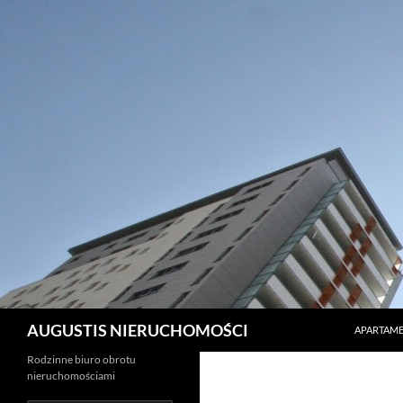
PRZEJDŹ 
Szukaj
AUGUSTIS NIERUCHOMOŚCI
APARTAME
Rodzinne biuro obrotu
nieruchomościami