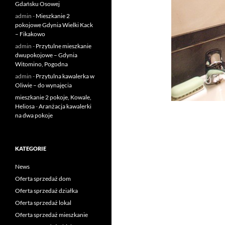
Gdańsku Osowej
admin
-
Mieszkanie 2
pokojowe Gdynia Wielki Kack
– Fikakowo
admin
-
Przytulne mieszkanie
dwupokojowe – Gdynia
Witomino, Pogodna
admin
-
Przytulna kawalerka w
Oliwie – do wynajęcia
mieszkanie 2 pokoje, Kowale,
Heliosa
-
Aranżacja kawalerki
na dwa pokoje
KATEGORIE
News
Oferta sprzedaż dom
Oferta sprzedaż działka
Oferta sprzedaż lokal
Oferta sprzedaż mieszkanie