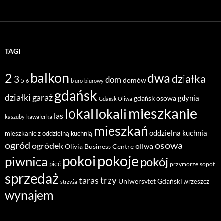
TAGI
balkon
2
dwa
działka
3
dom
domów
5
6
biuro
biurowy
gdańsk
działki
garaż
gdynia
gdańsk osowa
Gdańsk Oliwa
mieszkanie
lokal
lokali
las
kawalerka
kaszuby
mieszkań
oddzielna kuchnia
mieszkanie z oddzielną kuchnią
ogród
osowa
ogródek
oliwa
Olivia Business Centre
pokoje
pokoi
piwnica
pokój
pięć
przymorze
sopot
sprzedaż
taras
trzy
Uniwersytet Gdański
wrzeszcz
strzyża
wynajem