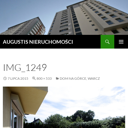
Szukaj
AUGUSTIS NIERUCHOMOŚCI
PRZEJDŹ
MENU
DO
GŁÓWN
TREŚCI
IMG_1249
7 LIPCA 2015
800 × 533
DOM NA GÓRCE, WARCZ