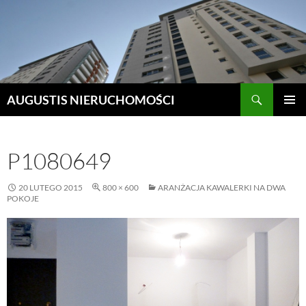
Szukaj
AUGUSTIS NIERUCHOMOŚCI
PRZEJDŹ
MENU
DO
GŁÓWN
TREŚCI
P1080649
20 LUTEGO 2015
800 × 600
ARANŻACJA KAWALERKI NA DWA
POKOJE