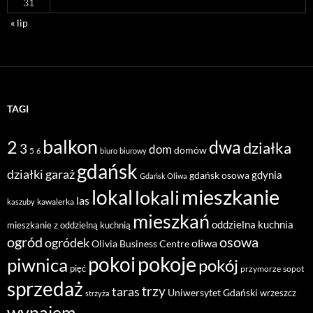
31
« lip
TAGI
balkon
2
dwa
działka
3
dom
domów
5
6
biuro
biurowy
gdańsk
działki
garaż
gdynia
gdańsk osowa
Gdańsk Oliwa
mieszkanie
lokal
lokali
las
kawalerka
kaszuby
mieszkań
oddzielna kuchnia
mieszkanie z oddzielną kuchnią
ogród
osowa
ogródek
oliwa
Olivia Business Centre
pokoje
pokoi
piwnica
pokój
pięć
przymorze
sopot
sprzedaż
taras
trzy
Uniwersytet Gdański
wrzeszcz
strzyża
wynajem