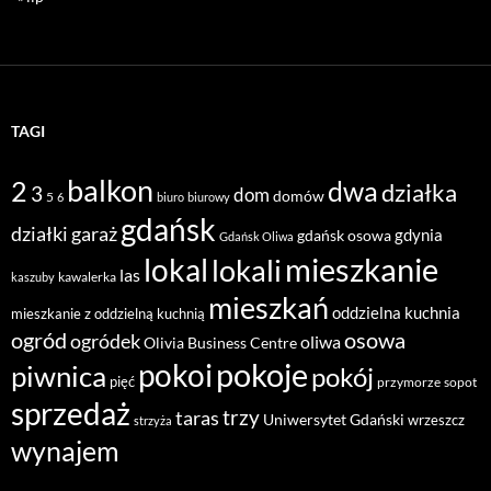
TAGI
balkon
2
dwa
działka
3
dom
domów
5
6
biuro
biurowy
gdańsk
działki
garaż
gdynia
gdańsk osowa
Gdańsk Oliwa
mieszkanie
lokal
lokali
las
kawalerka
kaszuby
mieszkań
oddzielna kuchnia
mieszkanie z oddzielną kuchnią
ogród
osowa
ogródek
oliwa
Olivia Business Centre
pokoje
pokoi
piwnica
pokój
pięć
przymorze
sopot
sprzedaż
taras
trzy
Uniwersytet Gdański
wrzeszcz
strzyża
wynajem