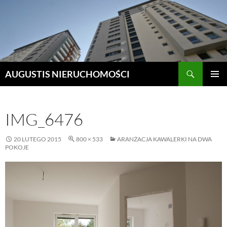
Szukaj
AUGUSTIS NIERUCHOMOŚCI
PRZEJDŹ
MENU
DO
GŁÓWN
TREŚCI
IMG_6476
20 LUTEGO 2015
800 × 533
ARANŻACJA KAWALERKI NA DWA
POKOJE