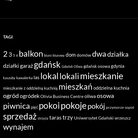
TAGI
balkon
2
dwa
działka
3
dom
domów
5
6
biuro
biurowy
gdańsk
działki
garaż
gdynia
gdańsk osowa
Gdańsk Oliwa
mieszkanie
lokal
lokali
las
kawalerka
kaszuby
mieszkań
oddzielna kuchnia
mieszkanie z oddzielną kuchnią
ogród
osowa
ogródek
oliwa
Olivia Business Centre
pokoje
pokoi
piwnica
pokój
pięć
przymorze
sopot
sprzedaż
taras
trzy
Uniwersytet Gdański
wrzeszcz
strzyża
wynajem