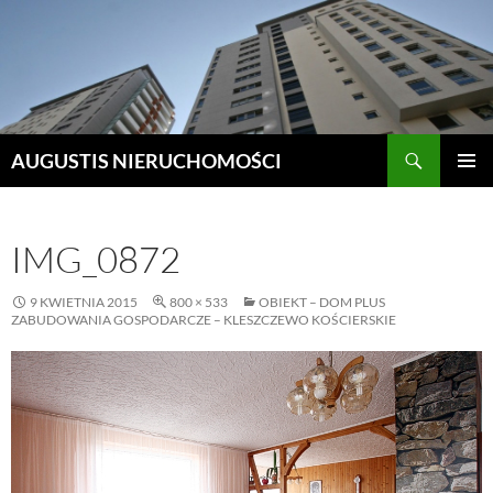
Szukaj
AUGUSTIS NIERUCHOMOŚCI
PRZEJDŹ
MENU
DO
GŁÓWN
TREŚCI
IMG_0872
9 KWIETNIA 2015
800 × 533
OBIEKT – DOM PLUS
ZABUDOWANIA GOSPODARCZE – KLESZCZEWO KOŚCIERSKIE