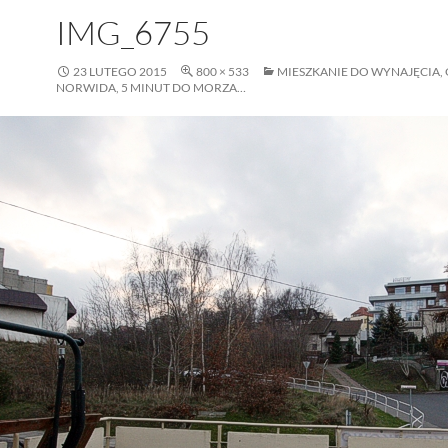
IMG_6755
23 LUTEGO 2015
800 × 533
MIESZKANIE DO WYNAJĘCIA, 
NORWIDA, 5 MINUT DO MORZA…