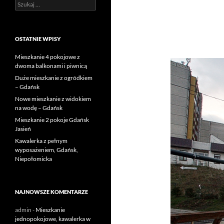
Szukaj:
OSTATNIE WPISY
Mieszkanie 4 pokojowe z
dwoma balkonami i piwnicą
Duże mieszkanie z ogródkiem
– Gdańsk
Nowe mieszkanie z widokiem
na wodę – Gdańsk
Mieszkanie 2 pokoje Gdańsk
Jasień
Kawalerka z pełnym
wyposażeniem, Gdańsk,
Niepołomicka
NAJNOWSZE KOMENTARZE
admin
-
Mieszkanie
jednopokojowe, kawalerka w