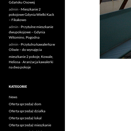
Gdańsku Osowej
admin
-
Mieszkanie 2
pokojowe Gdynia Wielki Kack
– Fikakowo
admin
-
Przytulne mieszkanie
dwupokojowe – Gdynia
Witomino, Pogodna
admin
-
Przytulna kawalerka w
Oliwie – do wynajęcia
mieszkanie 2 pokoje, Kowale,
Heliosa
-
Aranżacja kawalerki
na dwa pokoje
KATEGORIE
News
Oferta sprzedaż dom
Oferta sprzedaż działka
Oferta sprzedaż lokal
Oferta sprzedaż mieszkanie