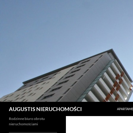
PRZEJDŹ 
Szukaj
AUGUSTIS NIERUCHOMOŚCI
APARTAME
Rodzinne biuro obrotu
nieruchomościami