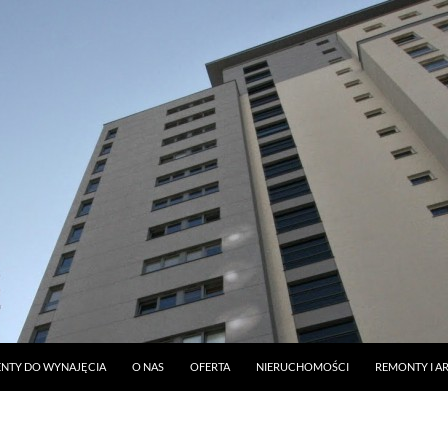
DO TREŚCI
NTY DO WYNAJĘCIA
O NAS
OFERTA
NIERUCHOMOŚCI
REMONTY I A