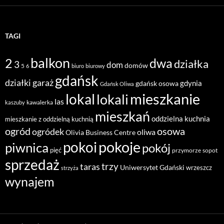
TAGI
balkon
2
dwa
działka
3
dom
domów
5
6
biuro
biurowy
gdańsk
działki
garaż
gdynia
gdańsk osowa
Gdańsk Oliwa
mieszkanie
lokal
lokali
las
kawalerka
kaszuby
mieszkań
oddzielna kuchnia
mieszkanie z oddzielną kuchnią
ogród
osowa
ogródek
oliwa
Olivia Business Centre
pokoje
pokoi
piwnica
pokój
pięć
przymorze
sopot
sprzedaż
taras
trzy
Uniwersytet Gdański
wrzeszcz
strzyża
wynajem