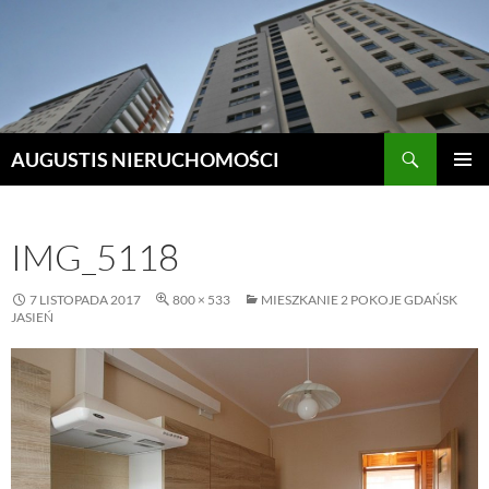
Szukaj
AUGUSTIS NIERUCHOMOŚCI
PRZEJDŹ
MENU
DO
GŁÓWN
TREŚCI
IMG_5118
7 LISTOPADA 2017
800 × 533
MIESZKANIE 2 POKOJE GDAŃSK
JASIEŃ