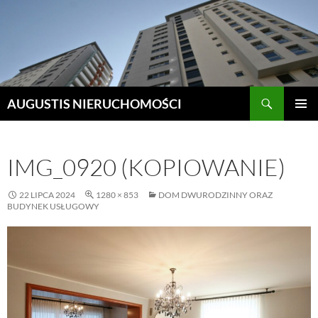
Szukaj
AUGUSTIS NIERUCHOMOŚCI
PRZEJDŹ
MENU
DO
GŁÓWN
TREŚCI
IMG_0920 (KOPIOWANIE)
22 LIPCA 2024
1280 × 853
DOM DWURODZINNY ORAZ
BUDYNEK USŁUGOWY