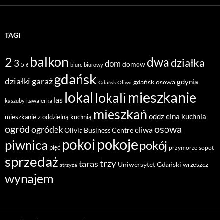
TAGI
balkon
2
dwa
działka
3
dom
domów
5
6
biuro
biurowy
gdańsk
działki
garaż
gdynia
gdańsk osowa
Gdańsk Oliwa
mieszkanie
lokal
lokali
las
kawalerka
kaszuby
mieszkań
oddzielna kuchnia
mieszkanie z oddzielną kuchnią
ogród
osowa
ogródek
oliwa
Olivia Business Centre
pokoje
pokoi
piwnica
pokój
pięć
przymorze
sopot
sprzedaż
taras
trzy
Uniwersytet Gdański
wrzeszcz
strzyża
wynajem