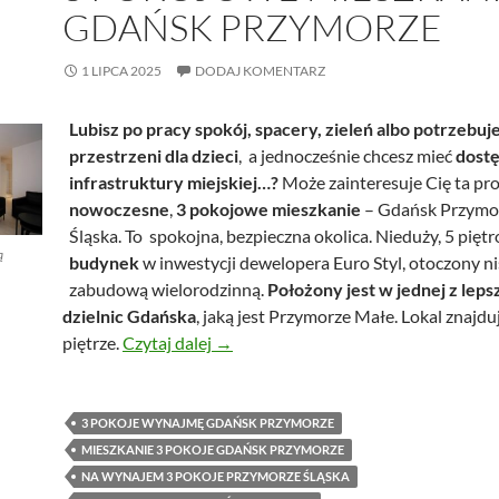
GDAŃSK PRZYMORZE
1 LIPCA 2025
DODAJ KOMENTARZ
Lubisz po pracy spokój, spacery,
zieleń
albo potrzebuj
przestrzeni dla dzieci
, a jednocześnie chcesz mieć
dostę
infrastruktury miejskiej…?
Może zainteresuje Cię ta pr
nowoczesne
,
3 pokojowe mieszkanie
– Gdańsk Przymor
Śląska. To spokojna, bezpieczna okolica. Nieduży, 5 pięt
ą
budynek
w inwestycji dewelopera Euro Styl, otoczony n
zabudową wielorodzinną.
Położony jest w jednej z lep
dzielnic Gdańska
, jaką jest Przymorze Małe. Lokal znajduj
3 pokojowe mieszkanie – Gdańsk Pr
piętrze.
Czytaj dalej
→
3 POKOJE WYNAJMĘ GDAŃSK PRZYMORZE
MIESZKANIE 3 POKOJE GDAŃSK PRZYMORZE
NA WYNAJEM 3 POKOJE PRZYMORZE ŚLĄSKA