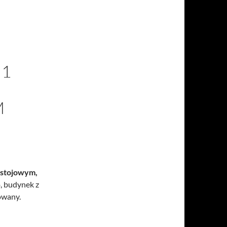
 1
M
ostojowym,
, budynek z
owany.