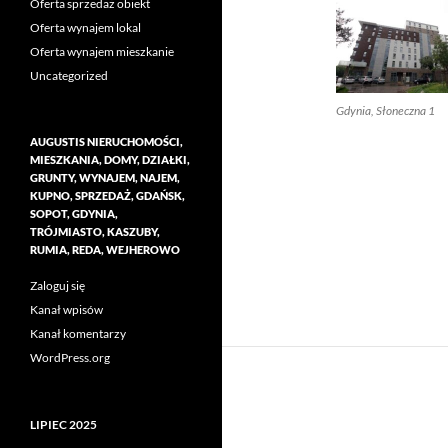
Oferta sprzedaż obiekt
Oferta wynajem lokal
Oferta wynajem mieszkanie
Uncategorized
Gdynia, Słoneczna 1
AUGUSTIS NIERUCHOMOŚCI,
MIESZKANIA, DOMY, DZIAŁKI,
GRUNTY, WYNAJEM, NAJEM,
KUPNO, SPRZEDAŻ, GDAŃSK,
SOPOT, GDYNIA,
TRÓJMIASTO, KASZUBY,
RUMIA, REDA, WEJHEROWO
Zaloguj się
Kanał wpisów
Kanał komentarzy
WordPress.org
LIPIEC 2025