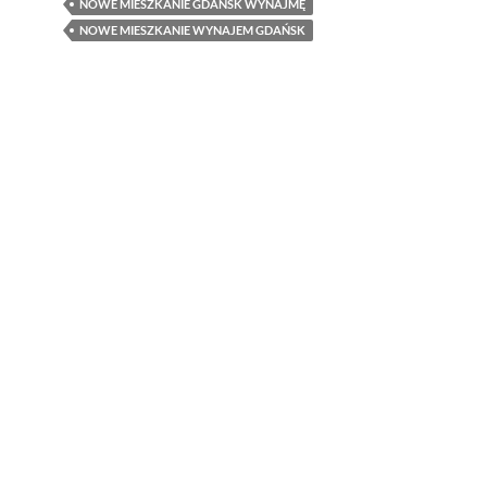
NOWE MIESZKANIE GDAŃSK WYNAJMĘ
NOWE MIESZKANIE WYNAJEM GDAŃSK