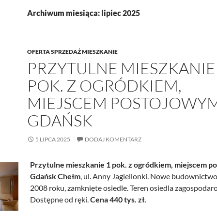
Archiwum miesiąca: lipiec 2025
OFERTA SPRZEDAŻ MIESZKANIE
PRZYTULNE MIESZKANIE
POK. Z OGRÓDKIEM,
MIEJSCEM POSTOJOWY
GDAŃSK
5 LIPCA 2025
DODAJ KOMENTARZ
Przytulne mieszkanie 1 pok. z ogródkiem, miejscem p
Gdańsk Chełm
, ul. Anny Jagiellonki. Nowe budownictwo
2008 roku, zamknięte osiedle. Teren osiedla zagospodar
Dostępne od ręki.
Cena 440 tys. zł.