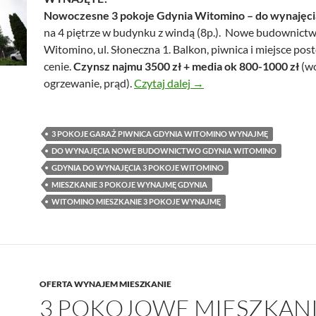
Nowoczesne 3 pokoje Gdynia Witomino – do wynajęci
na 4 piętrze w budynku z windą (8p.). Nowe budownict
Witomino, ul. Słoneczna 1. Balkon, piwnica i miejsce po
cenie.
Czynsz najmu 3500 zł + media ok 800-1000 zł
(w
Nowoczesne 3 pokoje Gdy
ogrzewanie, prąd).
Czytaj dalej
→
3 POKOJE GARAŻ PIWNICA GDYNIA WITOMINO WYNAJMĘ
DO WYNAJĘCIA NOWE BUDOWNICTWO GDYNIA WITOMINO
GDYNIA DO WYNAJĘCIA 3 POKOJE WITOMINO
MIESZKANIE 3 POKOJE WYNAJMĘ GDYNIA
WITOMINO MIESZKANIE 3 POKOJE WYNAJMĘ
OFERTA WYNAJEM MIESZKANIE
3 POKOJOWE MIESZKANI