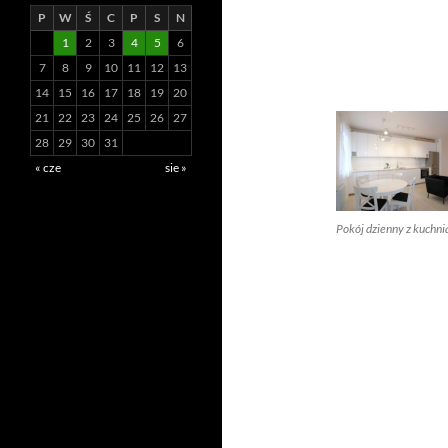
P
W
Ś
C
P
S
N
1
2
3
4
5
6
7
8
9
10
11
12
13
14
15
16
17
18
19
20
21
22
23
24
25
26
27
28
29
30
31
« cze
sie »
Pokój dzienny z kuchni