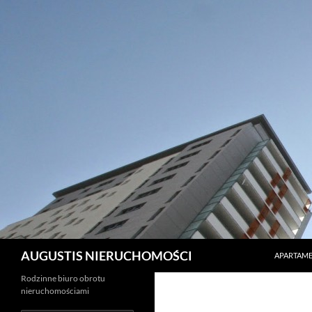
PRZEJDŹ 
Szukaj
AUGUSTIS NIERUCHOMOŚCI
APARTAME
Rodzinne biuro obrotu
nieruchomościami