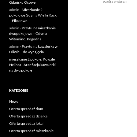
pokój z aneksem
Gdańsku Osowej
admin
-
Mieszkanie 2
pokojowe Gdynia Wielki Kack
– Fikakowo
admin
-
Przytulne mieszkanie
dwupokojowe – Gdynia
Witomino, Pogodna
admin
-
Przytulna kawalerka w
Oliwie – do wynajęcia
mieszkanie 2 pokoje, Kowale,
Heliosa
-
Aranżacja kawalerki
na dwa pokoje
KATEGORIE
News
Oferta sprzedaż dom
Oferta sprzedaż działka
Oferta sprzedaż lokal
Oferta sprzedaż mieszkanie