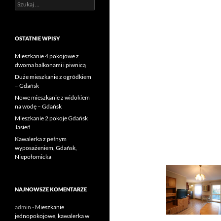
Szukaj:
OSTATNIE WPISY
Mieszkanie 4 pokojowe z
dwoma balkonami i piwnicą
Duże mieszkanie z ogródkiem
– Gdańsk
Nowe mieszkanie z widokiem
na wodę – Gdańsk
Mieszkanie 2 pokoje Gdańsk
Jasień
Kawalerka z pełnym
wyposażeniem, Gdańsk,
Niepołomicka
NAJNOWSZE KOMENTARZE
admin
-
Mieszkanie
jednopokojowe, kawalerka w