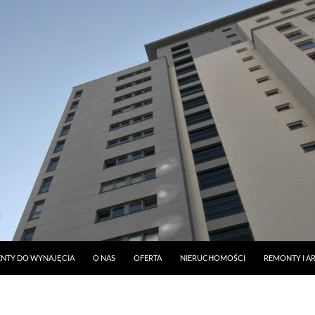
DO TREŚCI
NTY DO WYNAJĘCIA
O NAS
OFERTA
NIERUCHOMOŚCI
REMONTY I A