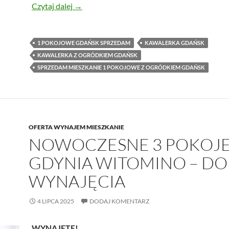
Przytulne mieszkanie 1 pok. z ogródkiem, 
Czytaj dalej
→
1 POKOJOWE GDAŃSK SPRZEDAM
KAWALERKA GDAŃSK
KAWALERKA Z OGRÓDKIEM GDAŃSK
SPRZEDAM MIESZKANIE 1 POKOJOWE Z OGRÓDKIEM GDAŃSK
OFERTA WYNAJEM MIESZKANIE
NOWOCZESNE 3 POKOJ
GDYNIA WITOMINO – DO
WYNAJĘCIA
4 LIPCA 2025
DODAJ KOMENTARZ
WYNAJĘTE!